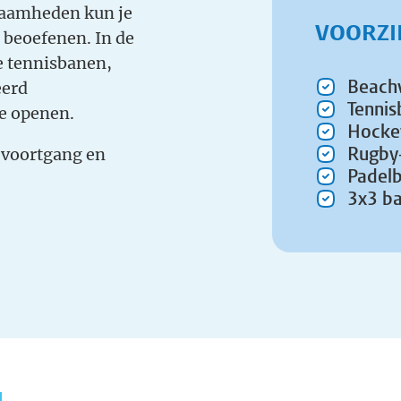
kzaamheden kun je
VOORZI
n beoefenen. In de
e tennisbanen,
Beachv
eerd
Tenni
te openen.
Hocke
Rugby-
e voortgang en
Padel
3x3 ba