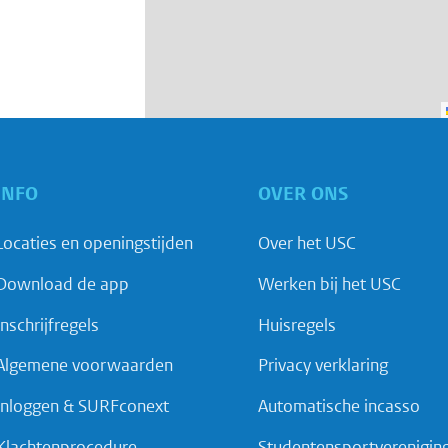
INFO
OVER ONS
Locaties en openingstijden
Over het USC
Download de app
Werken bij het USC
Inschrijfregels
Huisregels
Algemene voorwaarden
Privacy verklaring
Inloggen & SURFconext
Automatische incasso
Klachtenprocedure
Studentensportverenigin