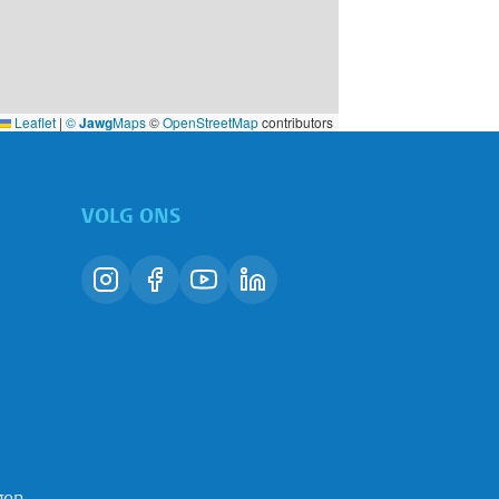
Leaflet
|
©
Jawg
Maps
©
OpenStreetMap
contributors
VOLG ONS
gen