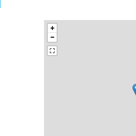
N
+
−