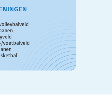
ENINGEN
olleybalveld
sbanen
yveld
/voetbalveld
banen
sketbal