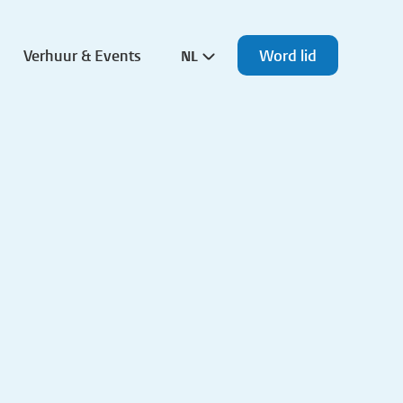
Verhuur & Events
Word lid
NL