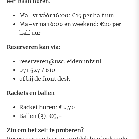
een baan huren.
Ma–vr vóór 16:00: €15 per half uur
Ma–vr na 16:00 en weekend: €20 per
half uur
Reserveren kan via:
reserveren@usc.leidenuniv.nl
071 527 4610
of bij de front desk
Rackets en ballen
Racket huren: €2,70
Ballen (3): €9,-
Zin om het zelf te proberen?
Reserveer een baan en ontdek hoe leuk padel